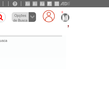
0
Opções
de Busca
busca