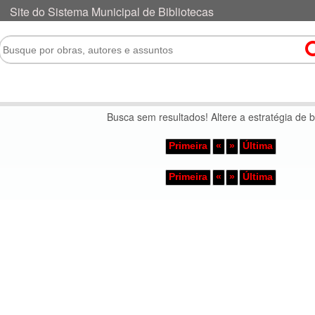
Busca sem resultados! Altere a estratégia de 
Primeira
«
»
Última
Primeira
«
»
Última