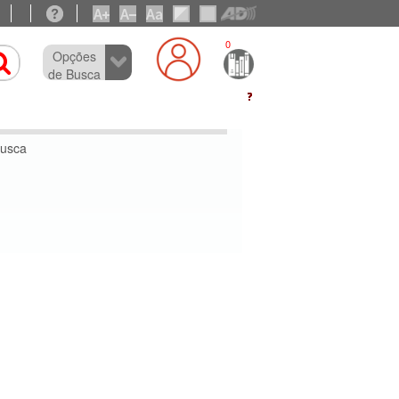
0
Opções
de Busca
busca