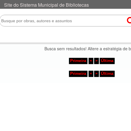
Busca sem resultados! Altere a estratégia de 
Primeira
«
»
Última
Primeira
«
»
Última