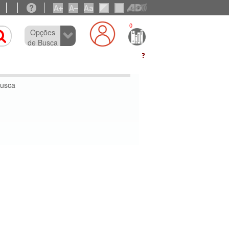
0
Opções
de Busca
busca