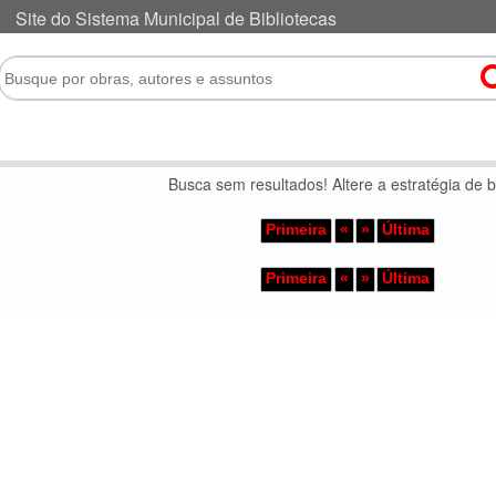
Busca sem resultados! Altere a estratégia de 
Primeira
«
»
Última
Primeira
«
»
Última