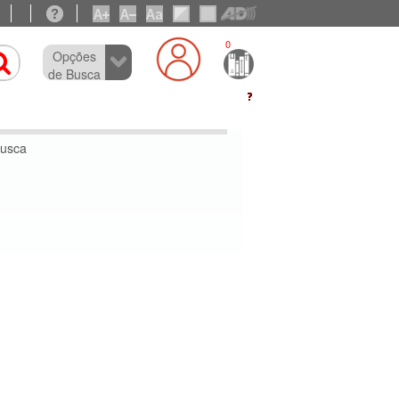
0
Opções
de Busca
busca