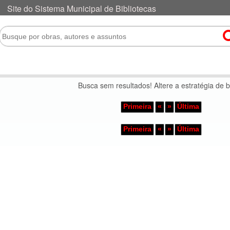
Busca sem resultados! Altere a estratégia de 
Primeira
«
»
Última
Primeira
«
»
Última