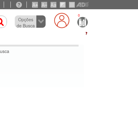
0
Opções
de Busca
busca