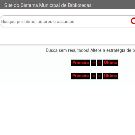
Busca sem resultados! Altere a estratégia de 
Primeira
«
»
Última
Primeira
«
»
Última