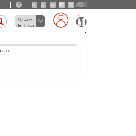
0
Opções
de Busca
busca