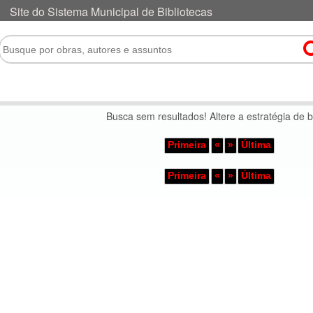
Busca sem resultados! Altere a estratégia de 
Primeira
«
»
Última
Primeira
«
»
Última