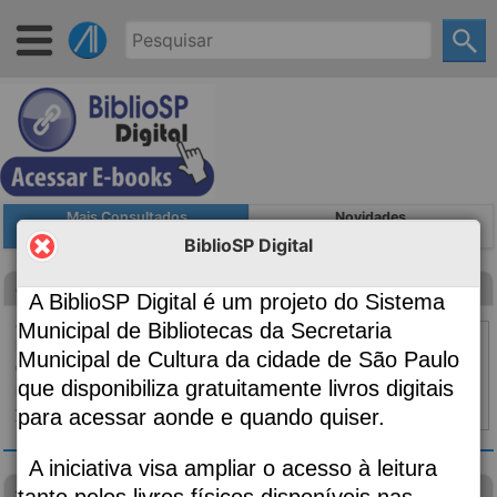
Mais Consultados
Novidades
BiblioSP Digital
Canção para ninar menino grande
A BiblioSP Digital é um projeto do Sistema
Autoria
Evaristo, Conceição, 1946-;
Municipal de Bibliotecas da Secretaria
Edição
2ª edição
Municipal de Cultura da cidade de São Paulo
Classificação
869.34
que disponibiliza gratuitamente livros digitais
Material:
Livro
para acessar aonde e quando quiser.
Topo ⇧
|
Detalhes
A iniciativa visa ampliar o acesso à leitura
visão das plantas
tanto pelos livros físicos disponíveis nas