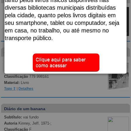
diversas bibliotecas municipais distribuídas
Autoria
Almeida, Djaimilia Pereira de, 1982-;
Classificação
p869.35
pela cidade, quanto pelos livros digitais em
Material:
Livro
seu smartphone, tablet ou computador, seja
Topo ⇧
|
Detalhes
em casa, no trabalho, ou até mesmo no
transporte público.
Guilherme Gaensly
Clique aqui para saber
Autoria
Fernandes Junior, Rubens, 1949-; Kossoy,
como acessar
Boris, 1941-; Segawa, Hugo, 1956-; Museu da Cidade
de São Paulo; Gaensly, Guilherme, 1843-1928.
Classificação
779.998161
Material:
Livro
Topo ⇧
|
Detalhes
Diário de um banana
Subtítulo:
vai fundo
Autoria
Kinney, Jeff, 1971-;
Classificação
F