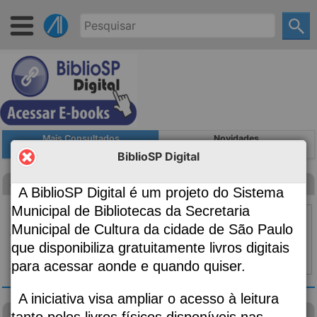
Mais Consultados
Novidades
BiblioSP Digital
Canção para ninar menino grande
A BiblioSP Digital é um projeto do Sistema
Autoria
Evaristo, Conceição, 1946-;
Municipal de Bibliotecas da Secretaria
Edição
2ª edição
Municipal de Cultura da cidade de São Paulo
Classificação
869.34
que disponibiliza gratuitamente livros digitais
Material:
Livro
para acessar aonde e quando quiser.
Topo ⇧
|
Detalhes
A iniciativa visa ampliar o acesso à leitura
visão das plantas
tanto pelos livros físicos disponíveis nas