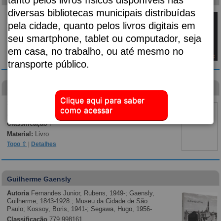
diversas bibliotecas municipais distribuídas
Autoria
Almeida, Djaimilia Pereira de, 1982-;
Classificação
p869.35
pela cidade, quanto pelos livros digitais em
Material:
Livro
seu smartphone, tablet ou computador, seja
Topo ⇧
|
Detalhes
em casa, no trabalho, ou até mesmo no
transporte público.
Diário de um banana
Clique aqui para saber
Subtítulo:
vai fundo
como acessar
Autoria
Kinney, Jeff, 1971-;
Classificação
F
Material:
Livro
Topo ⇧
|
Detalhes
Guilherme Gaensly
Autoria
Fernandes Junior, Rubens, 1949-; Gaensly,
Guilherme, 1843-1928.; Museu da Cidade de São
Paulo; Kossoy, Boris, 1941-; Segawa, Hugo, 1956-
Classificação
779.998161