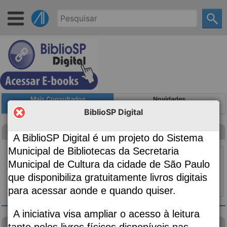
Mais Consultados
Novidades
BiblioSP Digital
Canção para ninar menino grande
A BiblioSP Digital é um projeto do Sistema
Autoria
Evaristo, Conceição, 1946-;
Municipal de Bibliotecas da Secretaria
Edição
2ª edição
Municipal de Cultura da cidade de São Paulo
Classificação
869.34
que disponibiliza gratuitamente livros digitais
Material:
Livro
para acessar aonde e quando quiser.
Topo ⇧
|
Detalhes
A iniciativa visa ampliar o acesso à leitura
Diário de um banana
tanto pelos livros físicos disponíveis nas