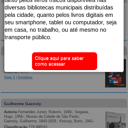
diversas bibliotecas municipais distribuídas
Subtítulo:
vai fundo
Autoria
Kinney, Jeff, 1971-;
pela cidade, quanto pelos livros digitais em
Classificação
F
seu smartphone, tablet ou computador, seja
Material:
Livro
em casa, no trabalho, ou até mesmo no
Topo ⇧
|
Detalhes
transporte público.
visão das plantas
Clique aqui para saber
Autoria
Almeida, Djaimilia Pereira de, 1982-;
como acessar
Classificação
p869.35
Material:
Livro
Topo ⇧
|
Detalhes
Guilherme Gaensly
Autoria
Fernandes Junior, Rubens, 1949-; Segawa,
Hugo, 1956-; Museu da Cidade de São Paulo;
Gaensly, Guilherme, 1843-1928.; Kossoy, Boris, 1941-
Classificação
779.998161