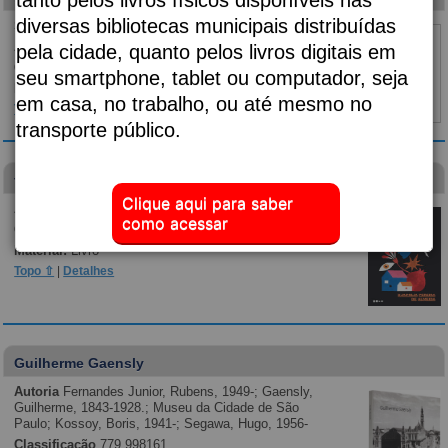
diversas bibliotecas municipais distribuídas
Subtítulo:
vai fundo
Autoria
Kinney, Jeff, 1971-;
pela cidade, quanto pelos livros digitais em
Classificação
F
seu smartphone, tablet ou computador, seja
Material:
Livro
em casa, no trabalho, ou até mesmo no
Topo ⇧
|
Detalhes
transporte público.
visão das plantas
Clique aqui para saber
Autoria
Almeida, Djaimilia Pereira de, 1982-;
como acessar
Classificação
p869.35
Material:
Livro
Topo ⇧
|
Detalhes
Guilherme Gaensly
Autoria
Fernandes Junior, Rubens, 1949-; Gaensly,
Guilherme, 1843-1928.; Museu da Cidade de São
Paulo; Kossoy, Boris, 1941-; Segawa, Hugo, 1956-
Classificação
779.998161