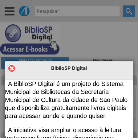
Mais Consultados
Novidades
BiblioSP Digital
Canção para ninar menino grande
A BiblioSP Digital é um projeto do Sistema
Autoria
Evaristo, Conceição, 1946-;
Municipal de Bibliotecas da Secretaria
Edição
2ª edição
Municipal de Cultura da cidade de São Paulo
Classificação
869.34
que disponibiliza gratuitamente livros digitais
Material:
Livro
para acessar aonde e quando quiser.
Topo ⇧
|
Detalhes
A iniciativa visa ampliar o acesso à leitura
Diário de um banana
tanto pelos livros físicos disponíveis nas