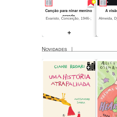
Canção para ninar menino
A visã
grande
Evaristo, Conceição, 1946-;
Almeida, Dj
+
Novidades
|
"A história de Canção
"Esta é
para ninar menino grande
Celest
pode ser resumida
cujo 
inicialmente como as
brutalid
desventuras amorosas de
atrozes 
Fio Jasmim, homem
crepúscu
negro trabalhador
um amo
ferroviário que se envolve
cuidad
na narrativa com várias
jardim. 
mulheres, deixando
sobre o
dores, amores e histórias
sobre c
pelo caminho de sua
parece 
existência masculina.
nossa
Mas, se formos ser mais
Djaimil
justos, devemos dizer que
romanc
é um livro sobre
pela b
mulheres: Juventina,
frases 