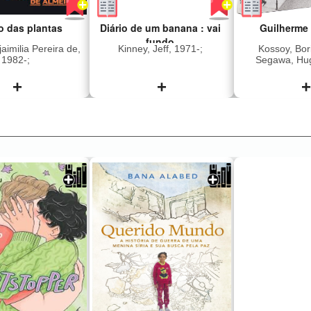
o das plantas
Diário de um banana : vai
Guilherme
fundo
aimilia Pereira de,
Kinney, Jeff, 1971-;
Kossoy, Bor
1982-;
Segawa, Hug
Fernandes Jun
1949-; Gaensly
+
+
+
1843-1928.;
Cidade de 
 a história de
Greg e sua família
sem resumo 
ino, um homem
subiram num trailer e
passado de
pegaram a estrada.
ade e violência
Acampar não estava nos
é substituído, no
planos, mas a grana curta
lo da vida, por
e o verão escaldante
r delicado e
jogaram os Heffley no
oso pelo seu
meio da natureza
Nesta meditação
selvagem. Ainda assim, é
 bem e o mal, e
sempre melhor ir fundo na
omo a natureza
aventura, encarando até
indiferente à
as surpresas
 moralidade,
desagradáveis. E quando
ia construiu um
desaba uma tempestade,
e que encanta
eles se perguntam se as
eleza de suas
férias de suas vidas
e fascina pela
valeram a pena.