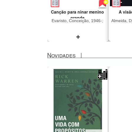
Canção para ninar menino
A visã
grande
Evaristo, Conceição, 1946-;
Almeida, Dj
+
Novidades
|
"A história de Canção
"Esta é
para ninar menino grande
Celest
pode ser resumida
cujo 
inicialmente como as
brutalid
desventuras amorosas de
atrozes 
Fio Jasmim, homem
crepúscu
negro trabalhador
um amo
ferroviário que se envolve
cuidad
na narrativa com várias
jardim. 
mulheres, deixando
sobre o
dores, amores e histórias
sobre c
pelo caminho de sua
parece 
existência masculina.
nossa
Mas, se formos ser mais
Djaimil
justos, devemos dizer que
romanc
é um livro sobre
pela b
mulheres: Juventina,
frases 