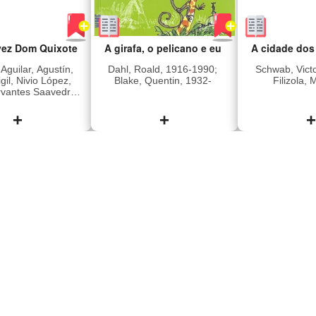
idade com que
o é desenhado."
vez Dom Quixote
A girafa, o pelicano e eu
A cidade dos
guilar, Agustín,
Dahl, Roald, 1916-1990;
Schwab, Victo
gil, Nivio López,
Blake, Quentin, 1932-
Filizola, 
rvantes Saavedra,
de, 1547-1616;
 Marina, 1937-2025
+
+
+
trocentos anos,
Uma girafa de pescoço
Em A cid
o Miguel de
elástico, um pelicano de
fantasmas 
tes criou Dom
bico mágico e um macaco
história de Ca
 de La Mancha,
dançarino- esses eram os
Seus pai
nte não poderia
donos da incrível
conhecidos 
r que tanto ele
Companhia de Limpeza
uma famosa
seu personagem
de Janelas sem Escada.
caça-fant
sariam séculos
Ao lado deles, o menino
entanto, e
ndo leitores e
Billy viveu as aventuras
quem re
tores. A história
mais atrapalhadas e os
consegue v
enta-nos um
dias mais felizes de sua
comunicar
senhor rural que
vida!
espíritos é a 
 ler livros de
Cassidy Bla
 e acreditava, de
rotina simples