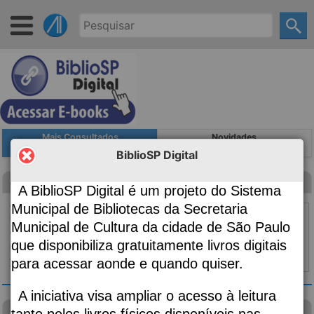
Mais Consultados
Novidades
BiblioSP Digital
Canção para ninar menino grande
A BiblioSP Digital é um projeto do Sistema
Autoria
Evaristo, Conceição, 1946-;
Municipal de Bibliotecas da Secretaria
Edição
2ª edição
Municipal de Cultura da cidade de São Paulo
Classificação
869.34
que disponibiliza gratuitamente livros digitais
Material:
Livro
para acessar aonde e quando quiser.
Topo ⇧
|
Detalhes
A iniciativa visa ampliar o acesso à leitura
visão das plantas
tanto pelos livros físicos disponíveis nas