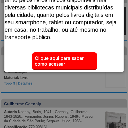
diversas bibliotecas municipais distribuídas
Autoria
Almeida, Djaimilia Pereira de, 1982-;
Classificação
p869.35
pela cidade, quanto pelos livros digitais em
Material:
Livro
seu smartphone, tablet ou computador, seja
Topo ⇧
|
Detalhes
em casa, no trabalho, ou até mesmo no
transporte público.
Diário de um banana
Clique aqui para saber
Subtítulo:
vai fundo
como acessar
Autoria
Kinney, Jeff, 1971-;
Classificação
F
Material:
Livro
Topo ⇧
|
Detalhes
Guilherme Gaensly
Autoria
Kossoy, Boris, 1941-; Gaensly, Guilherme,
1843-1928.; Fernandes Junior, Rubens, 1949-; Museu
da Cidade de São Paulo; Segawa, Hugo, 1956-
Classificação
779.998161