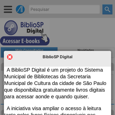
Mais Consultados
Novidades
BiblioSP Digital
Canção para ninar menino grande
A BiblioSP Digital é um projeto do Sistema
Autoria
Evaristo, Conceição, 1946-;
Municipal de Bibliotecas da Secretaria
Edição
2ª edição
Municipal de Cultura da cidade de São Paulo
Classificação
869.34
que disponibiliza gratuitamente livros digitais
Material:
Livro
para acessar aonde e quando quiser.
Topo ⇧
|
Detalhes
A iniciativa visa ampliar o acesso à leitura
visão das plantas
tanto pelos livros físicos disponíveis nas