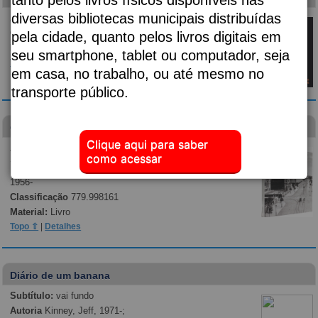
diversas bibliotecas municipais distribuídas
Autoria
Almeida, Djaimilia Pereira de, 1982-;
Classificação
p869.35
pela cidade, quanto pelos livros digitais em
Material:
Livro
seu smartphone, tablet ou computador, seja
Topo ⇧
|
Detalhes
em casa, no trabalho, ou até mesmo no
transporte público.
Guilherme Gaensly
Clique aqui para saber
Autoria
Kossoy, Boris, 1941-; Museu da Cidade de
como acessar
São Paulo; Gaensly, Guilherme, 1843-1928.;
Fernandes Junior, Rubens, 1949-; Segawa, Hugo,
1956-
Classificação
779.998161
Material:
Livro
Topo ⇧
|
Detalhes
Diário de um banana
Subtítulo:
vai fundo
Autoria
Kinney, Jeff, 1971-;