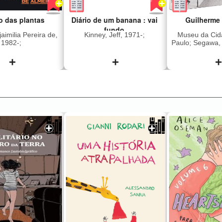
o das plantas
Diário de um banana : vai
Guilherme
fundo
aimilia Pereira de,
Kinney, Jeff, 1971-;
Museu da Cid
1982-;
Paulo; Segawa,
Fernandes Jun
1949-; Kossoy, 
+
+
+
Gaensly, Guil
192
 a história de
Greg e sua família
sem resumo 
ino, um homem
subiram num trailer e
passado de
pegaram a estrada.
ade e violência
Acampar não estava nos
é substituído, no
planos, mas a grana curta
lo da vida, por
e o verão escaldante
r delicado e
jogaram os Heffley no
oso pelo seu
meio da natureza
Nesta meditação
selvagem. Ainda assim, é
 bem e o mal, e
sempre melhor ir fundo na
omo a natureza
aventura, encarando até
indiferente à
as surpresas
 moralidade,
desagradáveis. E quando
ia construiu um
desaba uma tempestade,
e que encanta
eles se perguntam se as
eleza de suas
férias de suas vidas
e fascina pela
valeram a pena.