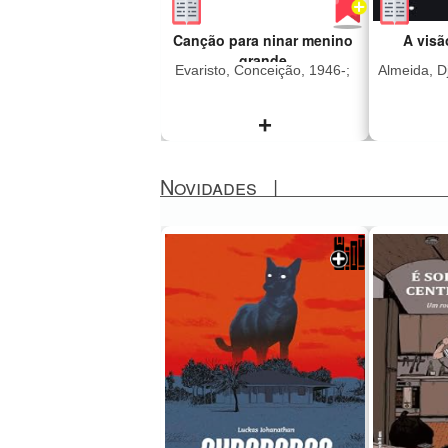
Canção para ninar menino
A visã
grande
Evaristo, Conceição, 1946-;
Almeida, Dj
+
Novidades
|
"A história de Canção
"Esta é
para ninar menino grande
Celest
pode ser resumida
cujo 
inicialmente como as
brutalid
desventuras amorosas de
atrozes 
Fio Jasmim, homem
crepúscu
negro trabalhador
um amo
ferroviário que se envolve
cuidad
na narrativa com várias
jardim. 
mulheres, deixando
sobre o
dores, amores e histórias
sobre c
pelo caminho de sua
parece 
existência masculina.
nossa
Mas, se formos ser mais
Djaimil
justos, devemos dizer que
romanc
é um livro sobre
pela b
mulheres: Juventina,
frases 