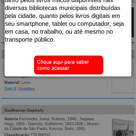
diversas bibliotecas municipais distribuídas
Autoria
Almeida, Djaimilia Pereira de, 1982-;
Classificação
p869.35
pela cidade, quanto pelos livros digitais em
Material:
Livro
seu smartphone, tablet ou computador, seja
Topo ⇧
|
Detalhes
em casa, no trabalho, ou até mesmo no
transporte público.
Diário de um banana
Clique aqui para saber
Subtítulo:
vai fundo
como acessar
Autoria
Kinney, Jeff, 1971-;
Classificação
F
Material:
Livro
Topo ⇧
|
Detalhes
Guilherme Gaensly
Autoria
Fernandes Junior, Rubens, 1949-; Segawa,
Hugo, 1956-; Gaensly, Guilherme, 1843-1928.; Museu
da Cidade de São Paulo; Kossoy, Boris, 1941-
Classificação
779.998161