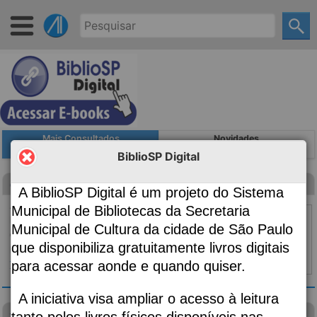
Mais Consultados
Novidades
BiblioSP Digital
Canção para ninar menino grande
A BiblioSP Digital é um projeto do Sistema
Autoria
Evaristo, Conceição, 1946-;
Municipal de Bibliotecas da Secretaria
Edição
2ª edição
Municipal de Cultura da cidade de São Paulo
Classificação
869.34
que disponibiliza gratuitamente livros digitais
Material:
Livro
para acessar aonde e quando quiser.
Topo ⇧
|
Detalhes
A iniciativa visa ampliar o acesso à leitura
visão das plantas
tanto pelos livros físicos disponíveis nas