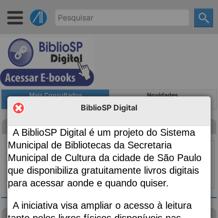
Mais Consultados
Novidades
BiblioSP Digital
Canção para ninar menino grande
A BiblioSP Digital é um projeto do Sistema
Autoria
Evaristo, Conceição, 1946-;
Municipal de Bibliotecas da Secretaria
Edição
2ª edição
Municipal de Cultura da cidade de São Paulo
Classificação
869.34
que disponibiliza gratuitamente livros digitais
Material:
Livro
para acessar aonde e quando quiser.
Topo ⇧
|
Detalhes
A iniciativa visa ampliar o acesso à leitura
visão das plantas
tanto pelos livros físicos disponíveis nas