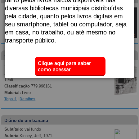
diversas bibliotecas municipais distribuídas
Autoria
Almeida, Djaimilia Pereira de, 1982-;
Classificação
p869.35
pela cidade, quanto pelos livros digitais em
Material:
Livro
seu smartphone, tablet ou computador, seja
Topo ⇧
|
Detalhes
em casa, no trabalho, ou até mesmo no
transporte público.
Guilherme Gaensly
Clique aqui para saber
Autoria
Museu da Cidade de São Paulo; Kossoy,
como acessar
Boris, 1941-; Fernandes Junior, Rubens, 1949-;
Gaensly, Guilherme, 1843-1928.; Segawa, Hugo,
1956-
Classificação
779.998161
Material:
Livro
Topo ⇧
|
Detalhes
Diário de um banana
Subtítulo:
vai fundo
Autoria
Kinney, Jeff, 1971-;