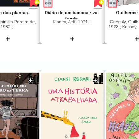
o das plantas
Diário de um banana : vai
Guilherme
fundo
aimilia Pereira de,
Kinney, Jeff, 1971-;
Gaensly, Guil
1982-;
1928.; Kossoy, 
Segawa, Hugo, 
da Cidade de
+
+
+
Fernandes Jun
194
 a história de
Greg e sua família
sem resumo 
ino, um homem
subiram num trailer e
passado de
pegaram a estrada.
ade e violência
Acampar não estava nos
é substituído, no
planos, mas a grana curta
lo da vida, por
e o verão escaldante
r delicado e
jogaram os Heffley no
oso pelo seu
meio da natureza
Nesta meditação
selvagem. Ainda assim, é
 bem e o mal, e
sempre melhor ir fundo na
omo a natureza
aventura, encarando até
indiferente à
as surpresas
 moralidade,
desagradáveis. E quando
ia construiu um
desaba uma tempestade,
e que encanta
eles se perguntam se as
eleza de suas
férias de suas vidas
e fascina pela
valeram a pena.