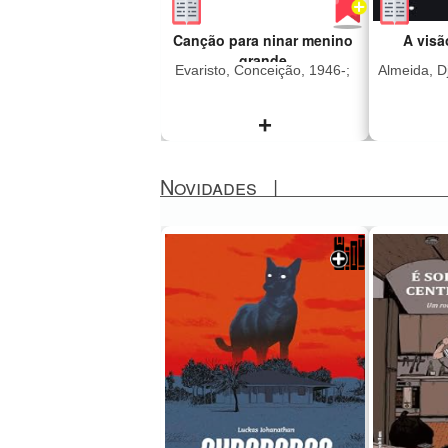
Canção para ninar menino
A visã
grande
Evaristo, Conceição, 1946-;
Almeida, Dj
+
Novidades
|
"A história de Canção
"Esta é
para ninar menino grande
Celest
pode ser resumida
cujo 
inicialmente como as
brutalid
desventuras amorosas de
atrozes 
Fio Jasmim, homem
crepúscu
negro trabalhador
um amo
ferroviário que se envolve
cuidad
na narrativa com várias
jardim. 
mulheres, deixando
sobre o
dores, amores e histórias
sobre c
pelo caminho de sua
parece 
existência masculina.
nossa
Mas, se formos ser mais
Djaimil
justos, devemos dizer que
romanc
é um livro sobre
pela b
mulheres: Juventina,
frases 