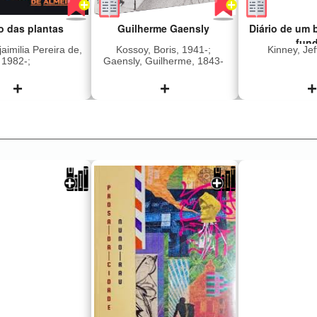
o das plantas
Guilherme Gaensly
Diário de um 
fun
aimilia Pereira de,
Kossoy, Boris, 1941-;
Kinney, Jef
1982-;
Gaensly, Guilherme, 1843-
1928.; Museu da Cidade de
São Paulo; Segawa, Hugo,
+
+
+
1956-; Fernandes Junior,
Rubens, 1949-
 a história de
sem resumo disponivel
Greg e su
ino, um homem
subiram num
passado de
pegaram a
ade e violência
Acampar não
é substituído, no
planos, mas a
lo da vida, por
e o verão 
r delicado e
jogaram os 
oso pelo seu
meio da 
Nesta meditação
selvagem. Ain
 bem e o mal, e
sempre melhor
omo a natureza
aventura, en
indiferente à
as sur
 moralidade,
desagradávei
ia construiu um
desaba uma 
e que encanta
eles se perg
eleza de suas
férias de 
e fascina pela
valeram a pen