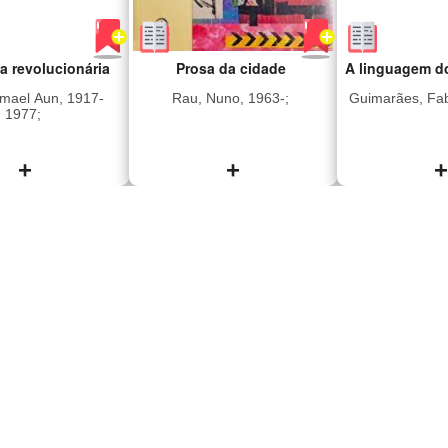
idade com que
o é desenhado."
a revolucionária
Prosa da cidade
A linguagem d
mael Aun, 1917-
Rau, Nuno, 1963-;
Guimarães, Fab
1977;
+
+
+
ssencial para
O poeta carioca Nuno
Nascida em
nder cada uma
Rau, no seu novo livro,
blecaute, Cat
fecias vertidas
cujo título,
mundo sob o
dente de Patmos
intencionalmente,
do fim. Fi
 das Revelações
promove uma pequena
artista plásti
ocalipse de São
confusão de gêneros,
reencontrar a 
ste enigmático
“Prosa da cidade”, parece
de um b
 o qual se sela a
atender ao chamado dos
pragmático e 
oi analisado por
vates modernistas. Nessa
ela cresce
nquietas dando a
valiosa coletânea de
secas, en
um de seus
versos, o leitor atento
apagões qu
fos diferentes
observará que os poemas
ditar o rit
ações; por fim, e
reunidos por Nuno trazem
familiar. D
ao Donum Dei —
essa marca suja, calcada
carrega uma s