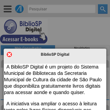
Mais Consultados
Novidades
BiblioSP Digital
Canção para ninar menino grande
A BiblioSP Digital é um projeto do Sistema
Autoria
Evaristo, Conceição, 1946-;
Municipal de Bibliotecas da Secretaria
Edição
2ª edição
Municipal de Cultura da cidade de São Paulo
Classificação
869.34
que disponibiliza gratuitamente livros digitais
Material:
Livro
para acessar aonde e quando quiser.
Topo ⇧
|
Detalhes
A iniciativa visa ampliar o acesso à leitura
visão das plantas
tanto pelos livros físicos disponíveis nas