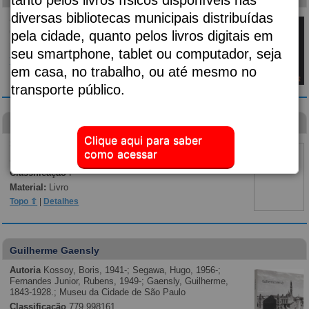
diversas bibliotecas municipais distribuídas
Autoria
Almeida, Djaimilia Pereira de, 1982-;
Classificação
p869.35
pela cidade, quanto pelos livros digitais em
Material:
Livro
seu smartphone, tablet ou computador, seja
Topo ⇧
|
Detalhes
em casa, no trabalho, ou até mesmo no
transporte público.
Diário de um banana
Clique aqui para saber
Subtítulo:
vai fundo
como acessar
Autoria
Kinney, Jeff, 1971-;
Classificação
F
Material:
Livro
Topo ⇧
|
Detalhes
Guilherme Gaensly
Autoria
Kossoy, Boris, 1941-; Segawa, Hugo, 1956-;
Fernandes Junior, Rubens, 1949-; Gaensly, Guilherme,
1843-1928.; Museu da Cidade de São Paulo
Classificação
779.998161