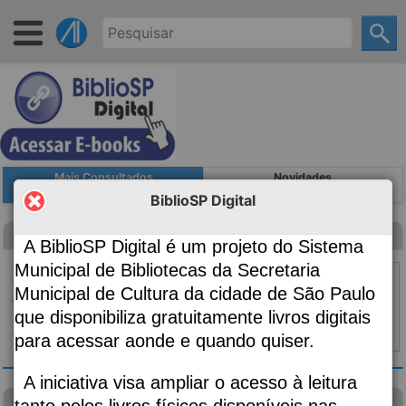
Mais Consultados
Novidades
BiblioSP Digital
Canção para ninar menino grande
A BiblioSP Digital é um projeto do Sistema
Autoria
Evaristo, Conceição, 1946-;
Municipal de Bibliotecas da Secretaria
Edição
2ª edição
Municipal de Cultura da cidade de São Paulo
Classificação
869.34
que disponibiliza gratuitamente livros digitais
Material:
Livro
para acessar aonde e quando quiser.
Topo ⇧
|
Detalhes
A iniciativa visa ampliar o acesso à leitura
visão das plantas
tanto pelos livros físicos disponíveis nas