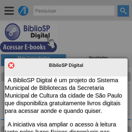
Mais Consultados
Novidades
BiblioSP Digital
Canção para ninar menino grande
A BiblioSP Digital é um projeto do Sistema
Autoria
Evaristo, Conceição, 1946-;
Municipal de Bibliotecas da Secretaria
Edição
2ª edição
Municipal de Cultura da cidade de São Paulo
Classificação
869.34
que disponibiliza gratuitamente livros digitais
Material:
Livro
para acessar aonde e quando quiser.
Topo ⇧
|
Detalhes
A iniciativa visa ampliar o acesso à leitura
visão das plantas
tanto pelos livros físicos disponíveis nas