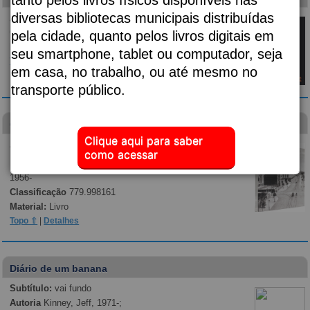
diversas bibliotecas municipais distribuídas
Autoria
Almeida, Djaimilia Pereira de, 1982-;
Classificação
p869.35
pela cidade, quanto pelos livros digitais em
Material:
Livro
seu smartphone, tablet ou computador, seja
Topo ⇧
|
Detalhes
em casa, no trabalho, ou até mesmo no
transporte público.
Guilherme Gaensly
Clique aqui para saber
Autoria
Gaensly, Guilherme, 1843-1928.; Kossoy,
como acessar
Boris, 1941-; Museu da Cidade de São Paulo;
Fernandes Junior, Rubens, 1949-; Segawa, Hugo,
1956-
Classificação
779.998161
Material:
Livro
Topo ⇧
|
Detalhes
Diário de um banana
Subtítulo:
vai fundo
Autoria
Kinney, Jeff, 1971-;