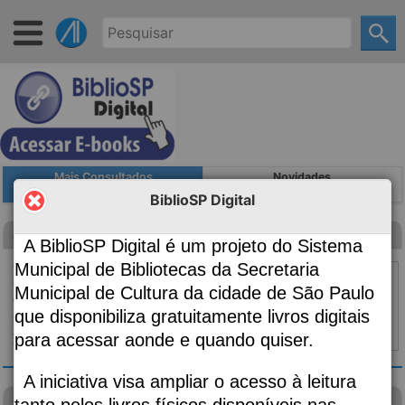
Mais Consultados
Novidades
BiblioSP Digital
Canção para ninar menino grande
A BiblioSP Digital é um projeto do Sistema
Autoria
Evaristo, Conceição, 1946-;
Municipal de Bibliotecas da Secretaria
Edição
2ª edição
Municipal de Cultura da cidade de São Paulo
Classificação
869.34
que disponibiliza gratuitamente livros digitais
Material:
Livro
para acessar aonde e quando quiser.
Topo ⇧
|
Detalhes
A iniciativa visa ampliar o acesso à leitura
visão das plantas
tanto pelos livros físicos disponíveis nas