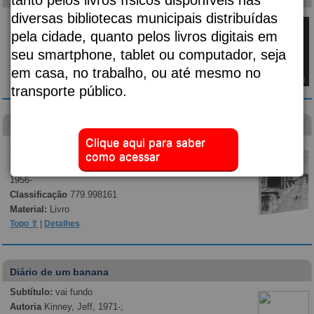
diversas bibliotecas municipais distribuídas
Autoria
Almeida, Djaimilia Pereira de, 1982-;
Classificação
p869.35
pela cidade, quanto pelos livros digitais em
Material:
Livro
seu smartphone, tablet ou computador, seja
Topo ⇧
|
Detalhes
em casa, no trabalho, ou até mesmo no
transporte público.
Guilherme Gaensly
Clique aqui para saber
Autoria
Kossoy, Boris, 1941-; Gaensly, Guilherme,
como acessar
1843-1928.; Museu da Cidade de São Paulo;
Fernandes Junior, Rubens, 1949-; Segawa, Hugo,
1956-
Classificação
779.998161
Material:
Livro
Topo ⇧
|
Detalhes
Diário de um banana
Subtítulo:
vai fundo
Autoria
Kinney, Jeff, 1971-;